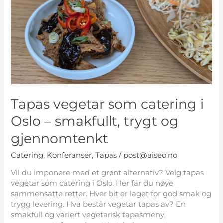
–
smakfullt,
trygt
og
gjennomtenkt
Tapas vegetar som catering i
Oslo – smakfullt, trygt og
gjennomtenkt
Catering
,
Konferanser
,
Tapas
/
post@aiseo.no
Vil du imponere med et grønt alternativ? Velg tapas
vegetar som catering i Oslo. Her får du nøye
sammensatte retter. Hver bit er laget for god smak og
trygg levering. Hva består vegetar tapas av? En
smakfull og variert vegetarisk tapasmeny,