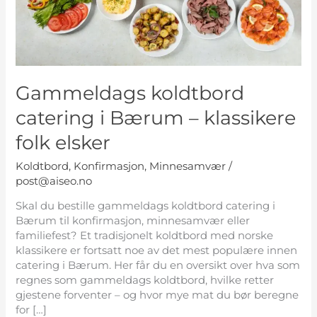
klassikere
folk
elsker
Gammeldags koldtbord
catering i Bærum – klassikere
folk elsker
Koldtbord
,
Konfirmasjon
,
Minnesamvær
/
post@aiseo.no
Skal du bestille gammeldags koldtbord catering i
Bærum til konfirmasjon, minnesamvær eller
familiefest? Et tradisjonelt koldtbord med norske
klassikere er fortsatt noe av det mest populære innen
catering i Bærum. Her får du en oversikt over hva som
regnes som gammeldags koldtbord, hvilke retter
gjestene forventer – og hvor mye mat du bør beregne
for […]