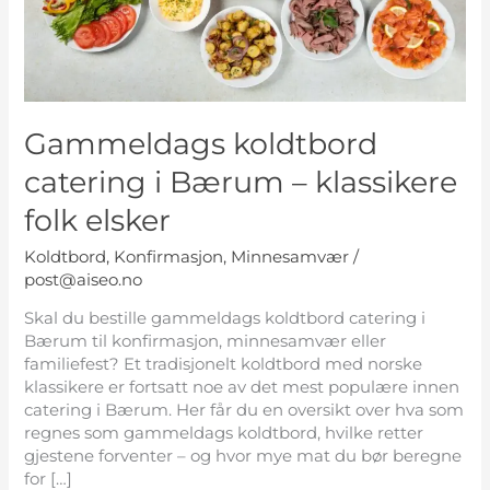
klassikere
folk
elsker
Gammeldags koldtbord
catering i Bærum – klassikere
folk elsker
Koldtbord
,
Konfirmasjon
,
Minnesamvær
/
post@aiseo.no
Skal du bestille gammeldags koldtbord catering i
Bærum til konfirmasjon, minnesamvær eller
familiefest? Et tradisjonelt koldtbord med norske
klassikere er fortsatt noe av det mest populære innen
catering i Bærum. Her får du en oversikt over hva som
regnes som gammeldags koldtbord, hvilke retter
gjestene forventer – og hvor mye mat du bør beregne
for […]